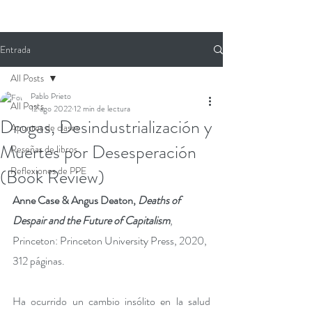
Entrada
All Posts
Pablo Prieto
All Posts
12 ago 2022
12 min de lectura
Drogas, Desindustrialización y
Apuntes de clases
Muertes por Desesperación
Reseñas de libros
Reflexiones de PPE
(Book Review)
Anne Case & Angus Deaton, 
Deaths of 
Despair and the Future of Capitalism
, 
Princeton: Princeton University Press, 2020, 
312 páginas.  
Ha ocurrido un cambio insólito en la salud 