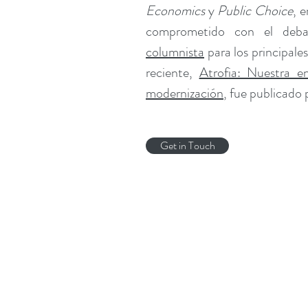
Economics
y
Public Choice
, 
comprometido con el deb
columnista
para los principale
reciente,
Atrofia: Nuestra en
modernización
, fue publicado 
Get in Touch