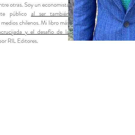
entre otras. Soy un economista
ate público
al ser también
s medios chilenos. Mi libro más
crucijada y el desafío de la
por RIL Editores.