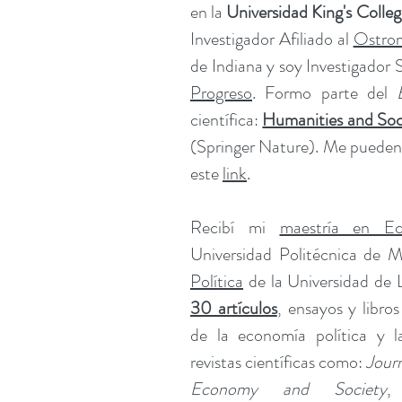
en la
Universidad King's Coll
Investigador Afiliado al
Ostro
de Indiana y soy Investigador 
Progreso
. Formo parte del
cient
í
fica:
Humanities and Soc
(Springer Nature). Me pueden 
este
link
.
Recibí mi
maestría en E
Universidad Politécnica de M
Política
de la Universidad de 
30 artículos
, ensayos y libro
de la economía política y l
revistas científicas como:
Journ
Economy and Society