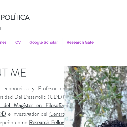
POLÍTICA
l
ones
CV
Google Scholar
Research Gate
T ME
, economista y Profesor de
ersidad Del Desarrollo (UDD).
 del Magíster en Filosofía,
UDD
e
Investigador del
Centro
empeño como
Research Fellow