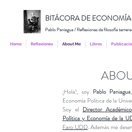
BITÁCORA DE ECONOMÍA 
Pablo Paniagua / Reflexiones de filosofía terrena
Home
Reflexiones
About Me
Libros
Publicaci
ABOU
¡Hola!, soy
Pablo Paniagua
Economía Política de la Univ
Soy el
Director Académico
Política y Economía de la 
Faro UDD
. Además me des