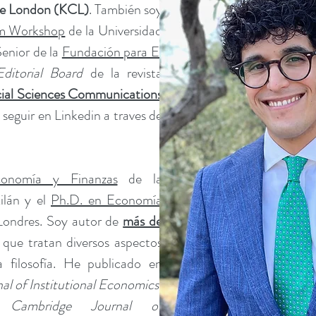
ege London (KCL)
. También soy
m Workshop
de la Universidad
Senior de la
Fundación para El
Editorial Board
de la revista
ial Sciences Communications
seguir en Linkedin a traves de
conomía y Finanzas
de la
ilán y el
Ph.D. en Economía
Londres.
Soy autor de
más de
s que tratan diversos aspectos
a filosofía. He publicado en
al of Institutional Economics
,
,
Cambridge Journal of